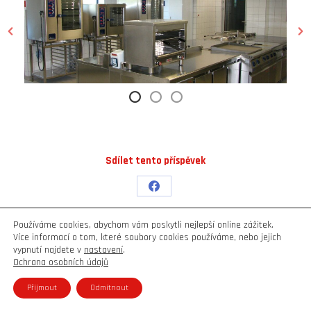
Sdílet tento příspěvek
Share
on
Používáme cookies, abychom vám poskytli nejlepší online zážitek.
Facebook
Více informací o tom, které soubory cookies používáme, nebo jejich
Copyright © Weiron Dynamics, s.r.o. |
Tvorba webových stránek
a
SEO
vypnutí najdete v
nastavení
.
Ochrana osobních údajů
Přijmout
Odmítnout