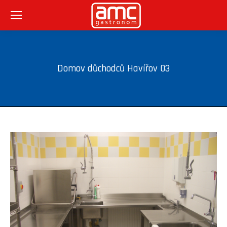
Domov důchodců Havířov 03